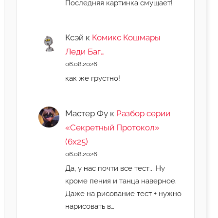
Последняя картинка смущает!
Ксэй
к
Комикс Кошмары
Леди Баг…
06.08.2026
как же грустно!
Мастер Фу
к
Разбор серии
«Секретный Протокол»
(6х25)
06.08.2026
Да, у нас почти все тест... Ну
кроме пения и танца наверное.
Даже на рисование тест + нужно
нарисовать в…