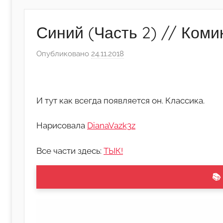
Синий (Часть 2) // Коми
Опубликовано
24.11.2018
а
в
т
о
И тут как всегда появляется он. Классика.
р
о
Нарисовала
DianaVazk3z
м
А
Все части здесь:
ТЫК!
р
т
📚
ё
м