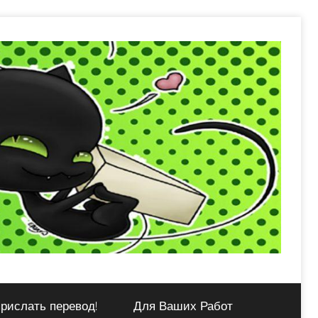
рислать перевод!
Для Ваших Работ