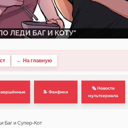
О ЛЕДИ БАГ И КОТУ"
ст
← На главную
🗞 Новости
авершённые
📝 Фанфики
мультсериала
ди Баг и Супер-Кот