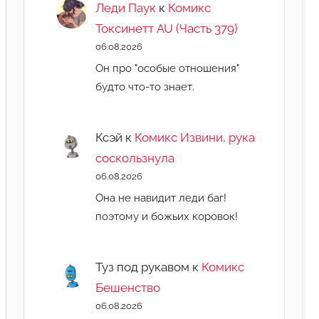
Леди Паук
к
Комикс
Токсинетт AU (Часть 379)
06.08.2026
Он про "особые отношения"
будто что-то знает.
Ксэй
к
Комикс Извини, рука
соскользнула
06.08.2026
Она не навидит леди баг!
поэтому и божьих коровок!
Туз под рукавом
к
Комикс
Бешенство
06.08.2026