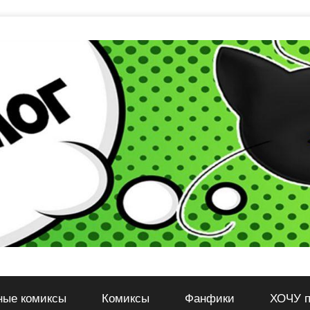
ные комиксы
Комиксы
Фанфики
ХОЧУ п