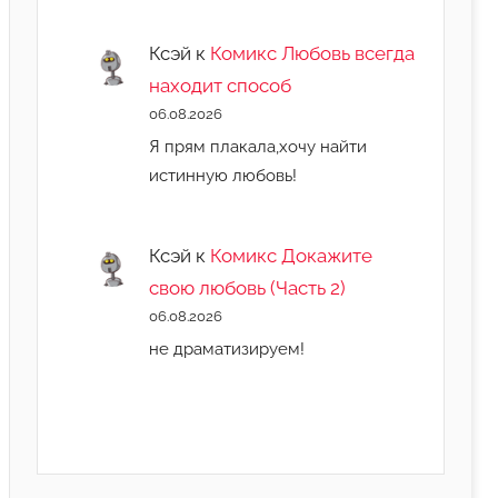
Ксэй
к
Комикс Любовь всегда
находит способ
06.08.2026
Я прям плакала,хочу найти
истинную любовь!
Ксэй
к
Комикс Докажите
свою любовь (Часть 2)
06.08.2026
не драматизируем!