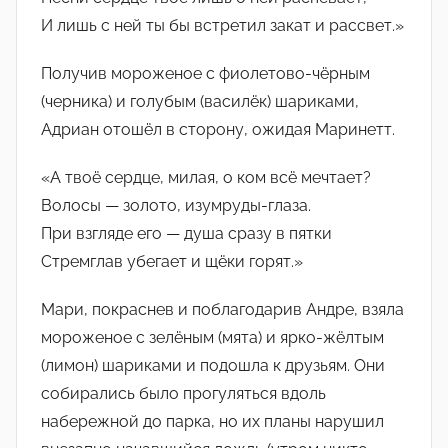
И лишь с ней ты бы встретил закат и рассвет.»
Получив мороженое с фиолетово-чёрным
(черника) и голубым (василёк) шариками,
Адриан отошёл в сторону, ожидая Маринетт.
«А твоё сердце, милая, о ком всё мечтает?
Волосы — золото, изумруды-глаза.
При взгляде его — душа сразу в пятки
Стремглав убегает и щёки горят.»
Мари, покраснев и поблагодарив Андре, взяла
мороженое с зелёным (мята) и ярко-жёлтым
(лимон) шариками и подошла к друзьям. Они
собирались было прогуляться вдоль
набережной до парка, но их планы нарушил