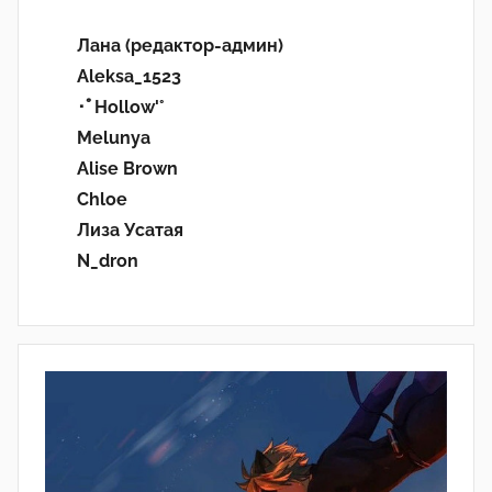
Лана (редактор-админ)
Aleksa_1523
･ﾟHollow'°
Melunya
Alise Brown
Chloe
Лиза Усатая
N_dron