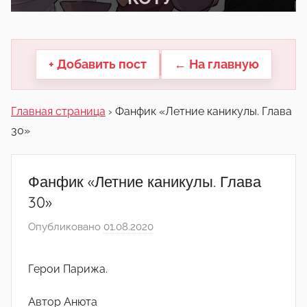
другие.
+ Добавить пост
← На главную
Главная страница
›
Фанфик «Летние каникулы. Глава
30»
Фанфик «Летние каникулы. Глава
30»
Опубликовано
01.08.2020
а
в
т
Герои Парижа.
о
р
Автор Анюта