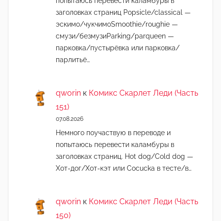
попытаюсь перевести каламбуры в
заголовках страниц Popsicle/classical —
эскимо/чукчимоSmoothie/roughie —
смузи/безмузиParking/parqueen —
парковка/пустырёвка или парковка/
парлитьё…
qworin
к
Комикс Скарлет Леди (Часть
151)
07.08.2026
Немного поучаствую в переводе и
попытаюсь перевести каламбуры в
заголовках страниц. Hot dog/Cold dog —
Хот-дог/Хот-кэт или Cocucka в тесте/в…
qworin
к
Комикс Скарлет Леди (Часть
150)