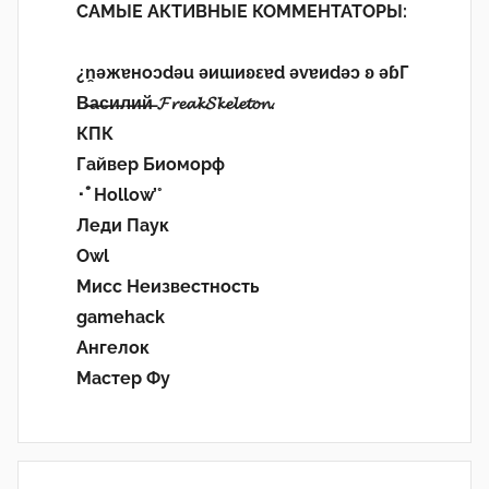
САМЫЕ АКТИВНЫЕ КОММЕНТАТОРЫ:
¿n̯ǝжɐноɔdǝu ǝиɯиʚεɐd ǝvɐиdǝɔ ʚ ǝɓГ
В̶а̶с̶и̶л̶и̶й̶ 𝓕𝓻𝓮𝓪𝓴𝓢𝓴𝓮𝓵𝓮𝓽𝓸𝓷.
КПК
Гайвер Биоморф
･ﾟHollow’°
Леди Паук
Owl
Мисс Неизвестность
gamehack
Ангелок
Мастер Фу