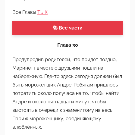
о
м
Все Главы
ТЫК
А
н
📚 Все части
ю
т
Глава 30
а
Предупредив родителей, что придёт поздно,
Маринетт вместе с друзьями пошли на
набережную. Где-то здесь сегодня должен был
быть мороженщик Андре. Ребятам пришлось
потратить около получаса на то, чтобы найти
Андре и около пятнадцати минут, чтобы
выстоять в очереди к знаменитому на весь
Париж мороженщику, соединяющему
влюблённых.