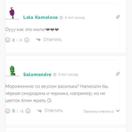
Lola Kamolova
6 лет назад
Оууу как это мило!❤️❤️❤️
Ответить
2
0
Salamandre
6 лет назад
Мороженное со вкусом василька? Написали бы.
чёрная смородина и черника, например, но не
цветок блин жрать 🙄
Ответить
6
-1
Просмотр ответов
(1)