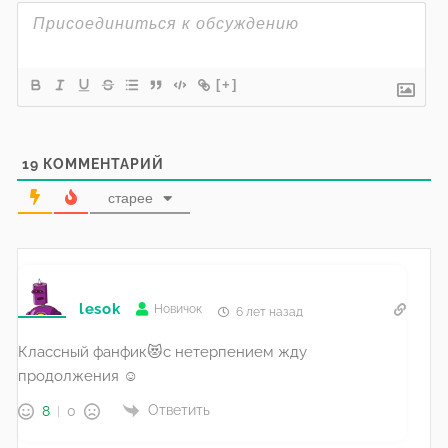
[+]
19
КОММЕНТАРИЙ
старее
lesok
Новичок
6 лет назад
Классный фанфик😻с нетерпением жду
продолжения ☺️
Ответить
8
0