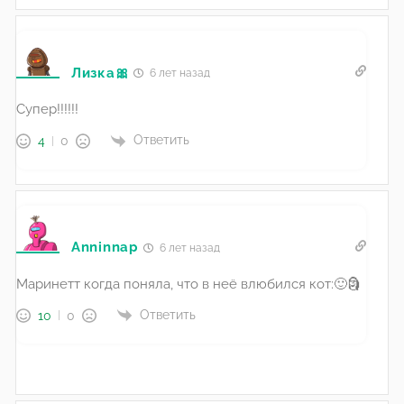
Лизка🎀
6 лет назад
Супер!!!!!!
Ответить
4
0
Anninnap
6 лет назад
Маринетт когда поняла, что в неё влюбился кот:🙂🗿
Ответить
10
0