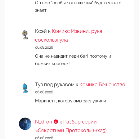
Он про "особые отношения" будто что-то
знает.
Ксэй
к
Комикс Извини, рука
соскользнула
06.08.2026
Она не навидит леди баг! поэтому и
божьих коровок!
Туз под рукавом
к
Комикс Бешенство
06.08.2026
Маринетт, которуюмы заслужили
N_dron 🌚
к
Разбор серии
«Секретный Протокол» (6х25)
06.08.2026