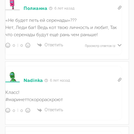
Полианна
6 лет назад
«Не будет петь ей серенады»???
Нет, Леди баг! Ведь кот твою личность и любит, Так
что серенады будут ещё рань чем раньше!
Ответить
0
0
Просмотр ответов
(1)
Nadinka
6 лет назад
Класс!
#маринеттскорораскроют
Ответить
0
0