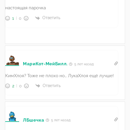
настоящая парочка
Ответить
1
0
МариКот-МейБилл.
5 лет назад
КимХлоя? Тоже не плохо но… ЛукаХлоя ещё лучше!
Ответить
2
0
ЛБшечка
5 лет назад