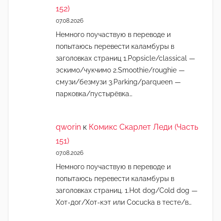
152)
07.08.2026
Немного поучаствую в переводе и
попытаюсь перевести каламбуры в
заголовках страниц 1.Popsicle/classical —
эскимо/чукчимо 2.Smoothie/roughie —
смузи/безмузи 3.Parking/parqueen —
парковка/пустырёвка…
qworin
к
Комикс Скарлет Леди (Часть
151)
07.08.2026
Немного поучаствую в переводе и
попытаюсь перевести каламбуры в
заголовках страниц. 1.Hot dog/Cold dog —
Хот-дог/Хот-кэт или Cocucka в тесте/в…