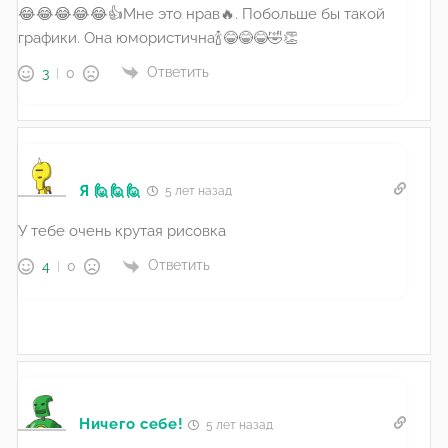
😂😂😂😂😂👍Мне это нрав🔥. Побольше бы такой
графики. Она юмористична🍾😂😂😂🤣👏
Ответить
3
0
Я 🙋🙋🙋
5 лет назад
У тебе очень крутая рисовка
Ответить
4
0
Ничего себе!
5 лет назад