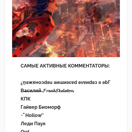
САМЫЕ АКТИВНЫЕ КОММЕНТАТОРЫ:
¿n̯ǝжɐноɔdǝu ǝиɯиʚεɐd ǝvɐиdǝɔ ʚ ǝɓГ
В̶а̶с̶и̶л̶и̶й̶ 𝓕𝓻𝓮𝓪𝓴𝓢𝓴𝓮𝓵𝓮𝓽𝓸𝓷.
КПК
Гайвер Биоморф
･ﾟHollow’°
Леди Паук
Owl