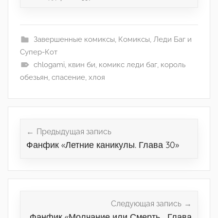
Завершенные комиксы
,
Комиксы
,
Леди Баг и
Супер-Кот
chlogami
,
квин би
,
комикс леди баг
,
король
обезьян
,
спасение
,
хлоя
Навигация
по
Предыдущая запись
Фанфик «Летние каникулы. Глава 30»
записям
Следующая запись
Фанфик «Молчание или Смерть… Глава