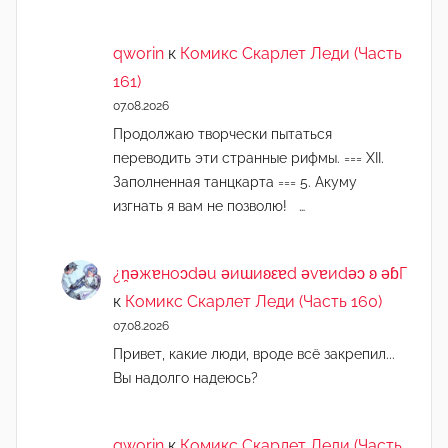
qworin
к
Комикс Скарлет Леди (Часть
161)
07.08.2026
Продолжаю творчески пытаться
переводить эти странные рифмы. === XII.
Заполненная танцкарта === 5. Акуму
изгнать я вам не позволю! …
¿n̯ǝжɐноɔdǝu ǝиɯиʚεɐd ǝvɐиdǝɔ ʚ ǝɓГ
к
Комикс Скарлет Леди (Часть 160)
07.08.2026
Привет, какие люди, вроде всё закрепил...
Вы надолго надеюсь?
qworin
к
Комикс Скарлет Леди (Часть