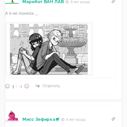
МариКот ВАН ЛАВ
6 лет назад
А я не поняла ._.
Ответить
3
-1
Мисс Зефирка🍧
6 лет назад