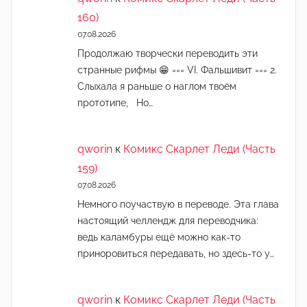
160)
07.08.2026
Продолжаю творчески переводить эти
странные рифмы 😁 === VI. Фальшивит === 2.
Слыхала я раньше о наглом твоём
прототипе, Но…
qworin
к
Комикс Скарлет Леди (Часть
159)
07.08.2026
Немного поучаствую в переводе. Эта глава
настоящий челлендж для переводчика:
ведь каламбуры ещё можно как-то
приноровиться передавать, но здесь-то у…
qworin
к
Комикс Скарлет Леди (Часть