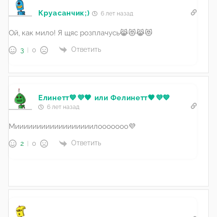
Круасанчик;)
6 лет назад
Ой, как мило! Я щяс розплачусь😹😻😹😻
Ответить
3
0
Елинетт💙💜🖤 или Фелинетт🖤💜💙
6 лет назад
Миииииииииииииииииилооооооо💜
Ответить
2
0