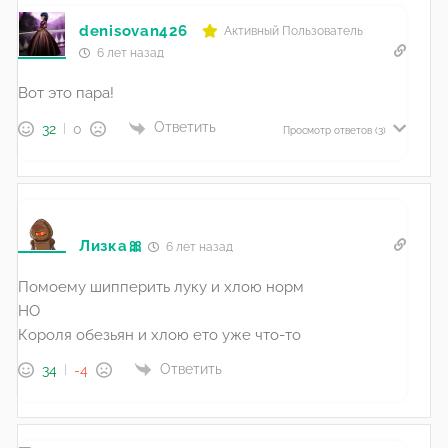
denisovan426
Активный Пользователь
6 лет назад
Вот это пара!
Ответить
32
0
Просмотр ответов
(3)
Лизка🎀
6 лет назад
Помоему шипперить луку и хлою норм
НО
Короля обезьян и хлою ето уже что-то
Ответить
34
-4