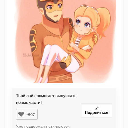
и
н
)
Твой лайк помогает выпускать
новые части!
🔗
Поделиться
+597
Уже поддержали
597
человек