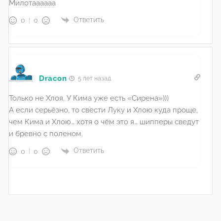
Милотаааааа
Ответить
0
0
Dracon
5 лет назад
Только не Хлоя. У Кима уже есть «Сирена»)))
А если серьёзно, то свести Луку и Хлою куда проще,
чем Кима и Хлою… хотя о чём это я… шипперы сведут
и бревно с поленом.
Ответить
0
0