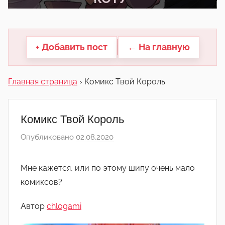
другие.
+ Добавить пост
← На главную
Главная страница
›
Комикс Твой Король
Комикс Твой Король
Опубликовано
02.08.2020
а
в
т
Мне кажется, или по этому шипу очень мало
о
комиксов?
р
о
Автор
chlogami
м