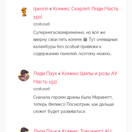
qworin
к
Комикс Скарлет Леди (Часть
150)
07.08.2026
Супермегасвоевременно, но всё же
вверну свои пять копеек 😁 Тут очевидные
каламбуры без особой привязки к
содержанию панелей, поэтому можно…
Леди Паук
к
Комикс Шипы и розы АУ
(Часть 152)
07.08.2026
Сначала героем драмы была Маринетт,
теперь Феликс)) Посмотрим, как дальше
сюжет будет развиваться.
Леди Паук
к
Комикс Токсинетт AU