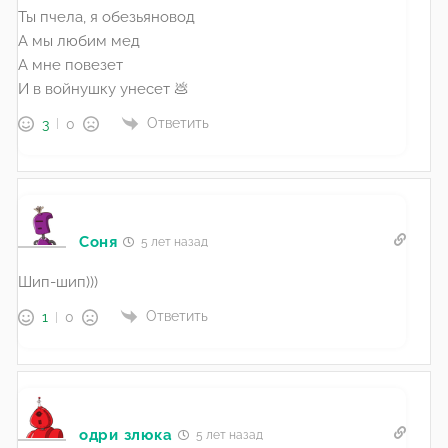
Ты пчела, я обезьяновод
А мы любим мед
А мне повезет
И в войнушку унесет 💩
Ответить
3
0
Соня
5 лет назад
Шип-шип)))
Ответить
1
0
одри злюка
5 лет назад