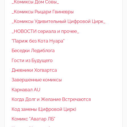
_Комиксы Дом Совы_
_Комиксы Рыцари Гвиневры
_Комиксы Удивительный Цифровой Цирк_
_НОВОСТИ сериала и прочее_
"Париж без Кота Нуара"
Беседки Ледиблога
Гости из Будущего
Дневники Хогвартса
Завершенные комиксы
Карнавал AU
Когда Долг и Желание Встречаются
Код замены (Цифровой Цирк)
Комикс "Аватар ЛБ"