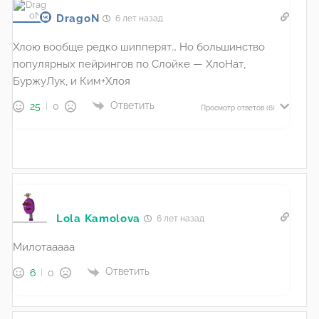
DragoN
6 лет назад
Хлою вообще редко шипперят… Но большинство
популярных пейрингов по Слойке — ХлоНат,
БуржуЛук, и Ким+Хлоя
Ответить
25
0
Просмотр ответов
(6)
Lola Kamolova
6 лет назад
Милотааааа
Ответить
6
0