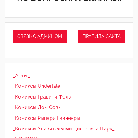
СВЯЗЬ С АДМИНОМ
ПРАВИЛА САЙТА
_Арты_
_Комиксы Undertale_
_Комиксы Гравити Фолз_
_Комиксы Дом Совы_
_Комиксы Рыцари Гвиневры
_Комиксы Удивительный Цифровой Цирк_