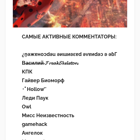
САМЫЕ АКТИВНЫЕ КОММЕНТАТОРЫ:
¿n̯ǝжɐноɔdǝu ǝиɯиʚεɐd ǝvɐиdǝɔ ʚ ǝɓГ
В̶а̶с̶и̶л̶и̶й̶ 𝓕𝓻𝓮𝓪𝓴𝓢𝓴𝓮𝓵𝓮𝓽𝓸𝓷.
КПК
Гайвер Биоморф
･ﾟHollow’°
Леди Паук
Owl
Мисс Неизвестность
gamehack
Ангелок