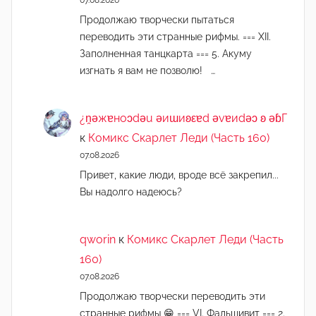
Продолжаю творчески пытаться
переводить эти странные рифмы. === XII.
Заполненная танцкарта === 5. Акуму
изгнать я вам не позволю! …
¿n̯ǝжɐноɔdǝu ǝиɯиʚεɐd ǝvɐиdǝɔ ʚ ǝɓГ
к
Комикс Скарлет Леди (Часть 160)
07.08.2026
Привет, какие люди, вроде всё закрепил...
Вы надолго надеюсь?
qworin
к
Комикс Скарлет Леди (Часть
160)
07.08.2026
Продолжаю творчески переводить эти
странные рифмы 😁 === VI. Фальшивит === 2.