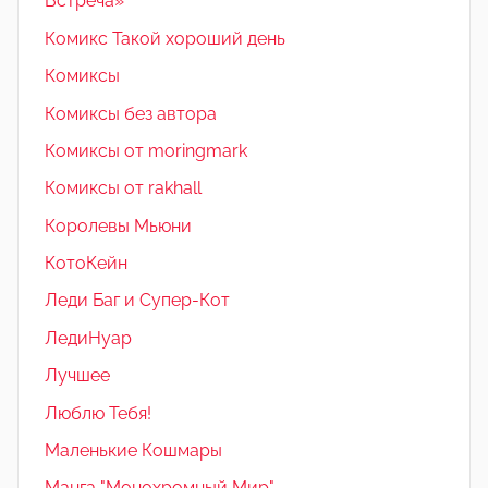
Встреча»
Комикс Такой хороший день
Комиксы
Комиксы без автора
Комиксы от moringmark
Комиксы от rakhall
Королевы Мьюни
КотоКейн
Леди Баг и Супер-Кот
ЛедиНуар
Лучшее
Люблю Тебя!
Маленькие Кошмары
Манга "Монохромный Мир"