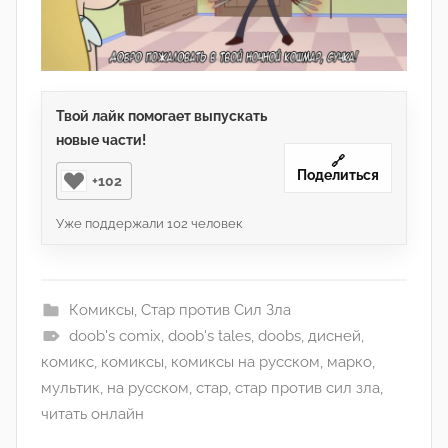
Твой лайк помогает выпускать
новые части!
🔗
Поделиться
+102
Уже поддержали
102
человек
Комиксы
,
Стар против Сил Зла
doob's comix
,
doob's tales
,
doobs
,
дисней
,
комикс
,
комиксы
,
комиксы на русском
,
марко
,
мультик
,
на русском
,
стар
,
стар против сил зла
,
читать онлайн