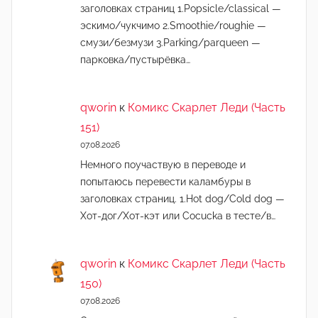
заголовках страниц 1.Popsicle/classical —
эскимо/чукчимо 2.Smoothie/roughie —
смузи/безмузи 3.Parking/parqueen —
парковка/пустырёвка…
qworin
к
Комикс Скарлет Леди (Часть
151)
07.08.2026
Немного поучаствую в переводе и
попытаюсь перевести каламбуры в
заголовках страниц. 1.Hot dog/Cold dog —
Хот-дог/Хот-кэт или Cocucka в тесте/в…
qworin
к
Комикс Скарлет Леди (Часть
150)
07.08.2026