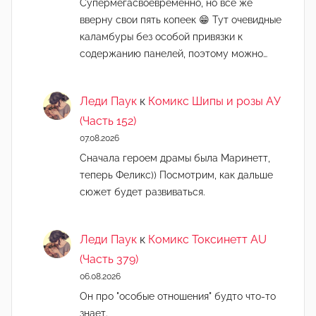
Супермегасвоевременно, но всё же
вверну свои пять копеек 😁 Тут очевидные
каламбуры без особой привязки к
содержанию панелей, поэтому можно…
Леди Паук
к
Комикс Шипы и розы АУ
(Часть 152)
07.08.2026
Сначала героем драмы была Маринетт,
теперь Феликс)) Посмотрим, как дальше
сюжет будет развиваться.
Леди Паук
к
Комикс Токсинетт AU
(Часть 379)
06.08.2026
Он про "особые отношения" будто что-то
знает.