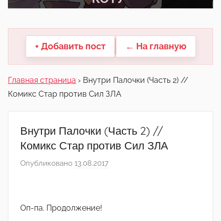
другие.
+ Добавить пост
← На главную
Главная страница
›
Внутри Палочки (Часть 2) //
Комикс Стар против Сил ЗЛА
Внутри Палочки (Часть 2) //
Комикс Стар против Сил ЗЛА
Опубликовано
13.08.2017
а
в
т
о
Оп-па. Продолжение!
р