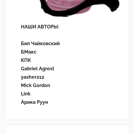
НАШИ АВТОРЫ:
Бип Чайковский
БМакс
КПК
Gabriel Agrest
yasher212
Mick Gordon
Link
Áрика Руун