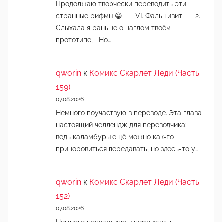
Продолжаю творчески переводить эти
странные рифмы 😁 === VI. Фальшивит === 2.
Слыхала я раньше о наглом твоём
прототипе, Но…
qworin
к
Комикс Скарлет Леди (Часть
159)
07.08.2026
Немного поучаствую в переводе. Эта глава
настоящий челлендж для переводчика:
ведь каламбуры ещё можно как-то
приноровиться передавать, но здесь-то у…
qworin
к
Комикс Скарлет Леди (Часть
152)
07.08.2026
Немного поучаствую в переводе и