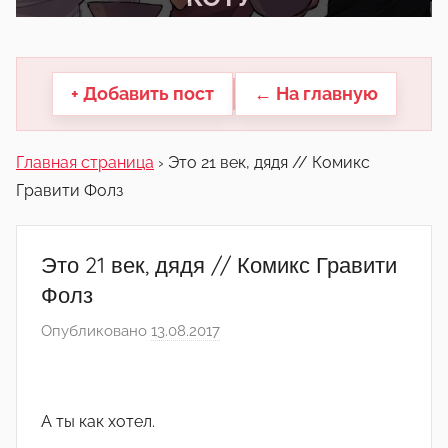
другие.
+ Добавить пост
← На главную
Главная страница
›
Это 21 век, дядя // Комикс
Гравити Фолз
Это 21 век, дядя // Комикс Гравити
Фолз
Опубликовано
13.08.2017
а
в
т
о
А ты как хотел.
р