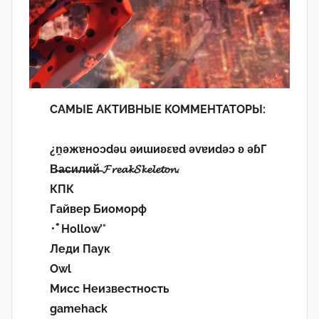
САМЫЕ АКТИВНЫЕ КОММЕНТАТОРЫ:
¿n̯ǝжɐноɔdǝu ǝиɯиʚεɐd ǝvɐиdǝɔ ʚ ǝɓГ
В̶а̶с̶и̶л̶и̶й̶ 𝓕𝓻𝓮𝓪𝓴𝓢𝓴𝓮𝓵𝓮𝓽𝓸𝓷.
КПК
Гайвер Биоморф
･ﾟHollow’°
Леди Паук
Owl
Мисс Неизвестность
gamehack