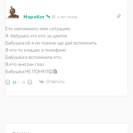
МариКот 🐾
5 лет назад
Ето напомнило мне ситуацию:
Я: бабушка что ето за цвиток
Бабушка:ой я не помню щя дай вспомнить
Я:что-то клацаю в телефоне
Бабушка:а вспомнила ето…
Я:ето анютин глаз
Бабушка:НЕ ПОНЯЛ😐🗿
Ответить
12
-1