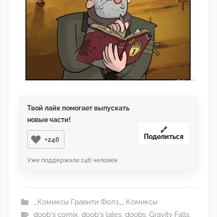
Твой лайк помогает выпускать
новые части!
🔗
Поделиться
+246
Уже поддержали
246
человек
_Комиксы Гравити Фолз_
,
Комиксы
doob's comix
,
doob's tales
,
doobs
,
Gravity Falls
,