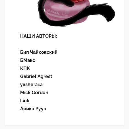
НАШИ АВТОРЫ:
Бип Чайковский
БМакс
КПК
Gabriel Agrest
yasher212
Mick Gordon
Link
Áрика Руун