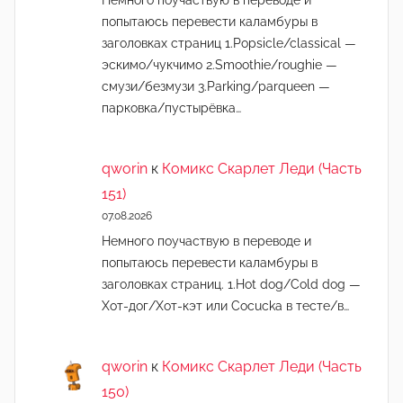
попытаюсь перевести каламбуры в
заголовках страниц 1.Popsicle/classical —
эскимо/чукчимо 2.Smoothie/roughie —
смузи/безмузи 3.Parking/parqueen —
парковка/пустырёвка…
qworin
к
Комикс Скарлет Леди (Часть
151)
07.08.2026
Немного поучаствую в переводе и
попытаюсь перевести каламбуры в
заголовках страниц. 1.Hot dog/Cold dog —
Хот-дог/Хот-кэт или Cocucka в тесте/в…
qworin
к
Комикс Скарлет Леди (Часть
150)