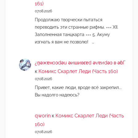
161)
07.08.2026
Продолжаю творчески пытаться
переводить эти странные рифмы. === XII.
Заполненная танцкарта === 5. Акуму
изгнать я вам не позволю! …
¿n̯ǝжɐноɔdǝu ǝиɯиʚεɐd ǝvɐиdǝɔ ʚ ǝɓГ
к
Комикс Скарлет Леди (Часть 160)
07.08.2026
Привет, какие люди, вроде всё закрепил...
Вы надолго надеюсь?
qworin
к
Комикс Скарлет Леди (Часть
160)
07.08.2026