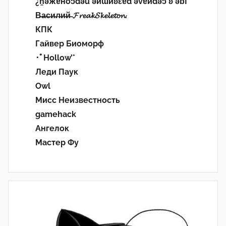
¿n̯ǝжɐноɔdǝu ǝиɯиʚεɐd ǝvɐиdǝɔ ʚ ǝɓГ
В̶а̶с̶и̶л̶и̶й̶ 𝓕𝓻𝓮𝓪𝓴𝓢𝓴𝓮𝓵𝓮𝓽𝓸𝓷.
КПК
Гайвер Биоморф
･ﾟHollow’°
Леди Паук
Owl
Мисс Неизвестность
gamehack
Ангелок
Мастер Фу