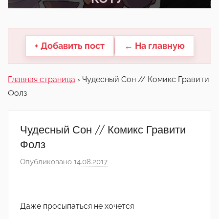
другие.
+ Добавить пост
← На главную
Главная страница
›
Чудесный Сон // Комикс Гравити
Фолз
Чудесный Сон // Комикс Гравити
Фолз
Опубликовано
14.08.2017
а
в
т
о
Даже просыпаться не хочется
р