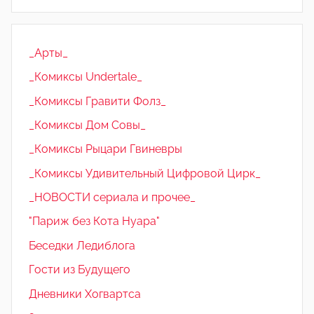
_Арты_
_Комиксы Undertale_
_Комиксы Гравити Фолз_
_Комиксы Дом Совы_
_Комиксы Рыцари Гвиневры
_Комиксы Удивительный Цифровой Цирк_
_НОВОСТИ сериала и прочее_
"Париж без Кота Нуара"
Беседки Ледиблога
Гости из Будущего
Дневники Хогвартса