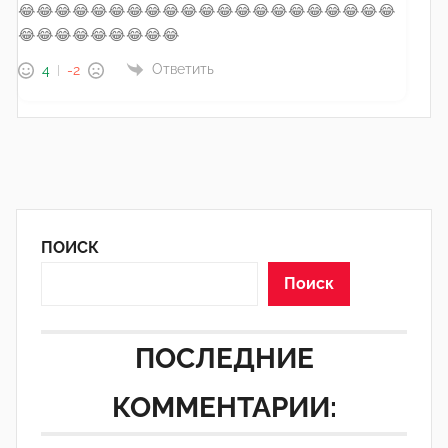
😂😂😂😂😂😂😂😂😂😂😂😂😂😂😂😂😂😂😂😂😂
😂😂😂😂😂😂😂😂😂
Ответить
4
-2
ПОИСК
Поиск
ПОСЛЕДНИЕ
КОММЕНТАРИИ: