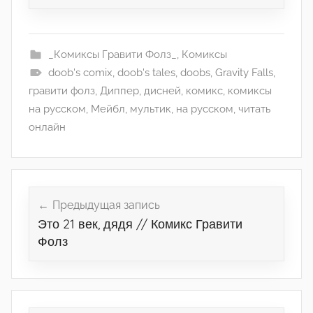
_Комиксы Гравити Фолз_
,
Комиксы
doob's comix
,
doob's tales
,
doobs
,
Gravity Falls
,
гравити фолз
,
Диппер
,
дисней
,
комикс
,
комиксы
на русском
,
Мейбл
,
мультик
,
на русском
,
читать
онлайн
Навигация
по
Предыдущая запись
Это 21 век, дядя // Комикс Гравити
записям
Фолз