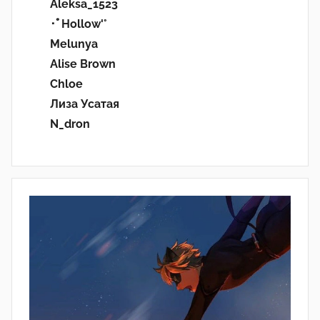
Aleksa_1523
･ﾟHollow'°
Melunya
Alise Brown
Chloe
Лиза Усатая
N_dron