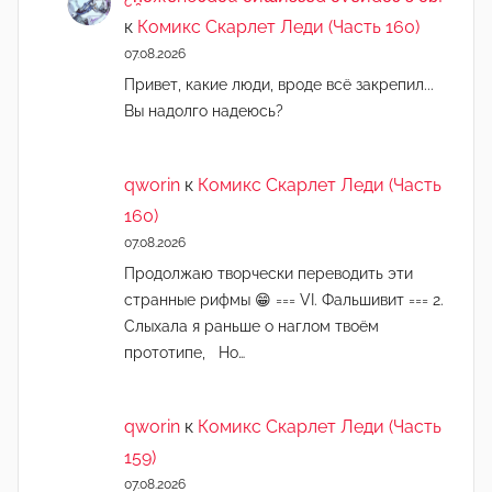
к
Комикс Скарлет Леди (Часть 160)
07.08.2026
Привет, какие люди, вроде всё закрепил...
Вы надолго надеюсь?
qworin
к
Комикс Скарлет Леди (Часть
160)
07.08.2026
Продолжаю творчески переводить эти
странные рифмы 😁 === VI. Фальшивит === 2.
Слыхала я раньше о наглом твоём
прототипе, Но…
qworin
к
Комикс Скарлет Леди (Часть
159)
07.08.2026