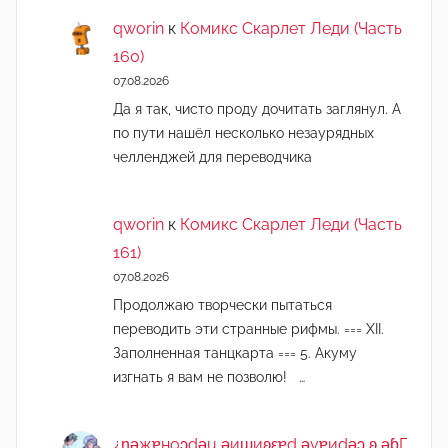
qworin
к
Комикс Скарлет Леди (Часть
160)
07.08.2026
Да я так, чисто проду дочитать заглянул. А
по пути нашёл несколько незаурядных
челленджей для переводчика
qworin
к
Комикс Скарлет Леди (Часть
161)
07.08.2026
Продолжаю творчески пытаться
переводить эти странные рифмы. === XII.
Заполненная танцкарта === 5. Акуму
изгнать я вам не позволю! …
¿n̯ǝжɐноɔdǝu ǝиɯиʚεɐd ǝvɐиdǝɔ ʚ ǝɓГ