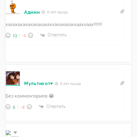
Админ
6 лет назад
хахахахахахахахахаххахахахаххааххаах!!!!!!!
Ответить
13
-1
Мультикот♥️
6 лет назад
Без комментариев 😂
Ответить
5
-2