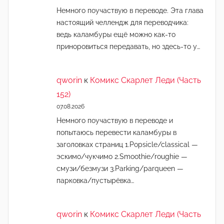
Немного поучаствую в переводе. Эта глава
настоящий челлендж для переводчика:
ведь каламбуры ещё можно как-то
приноровиться передавать, но здесь-то у…
qworin
к
Комикс Скарлет Леди (Часть
152)
07.08.2026
Немного поучаствую в переводе и
попытаюсь перевести каламбуры в
заголовках страниц 1.Popsicle/classical —
эскимо/чукчимо 2.Smoothie/roughie —
смузи/безмузи 3.Parking/parqueen —
парковка/пустырёвка…
qworin
к
Комикс Скарлет Леди (Часть