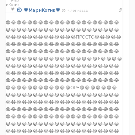
💗МариКотик💗
5 лет назад
😂😂😂😂😂😂😂😂😂😂😂😂😂😂😂😂😂😂😂😂😂
😂😂😂😂😂😂😂😂😂😂😂😂😂😂😂😂😂😂😂😂😂
😂😂😂😂😂😂😂😂😂😂😂😂😂ПРОСТО😂😂😂😂😂
😂😂😂😂😂😂😂😂😂😂😂😂😂😂😂😂😂😂😂😂😂
😂😂😂😂😂😂😂😂😂😂😂😂😂😂😂😂😂😂😂😂😂
😂😂😂😂😂😂😂😂😂😂😂😂😂😂😂😂😂Я😂😂😂😂
😂😂😂😂😂😂😂😂😂😂😂😂😂😂😂😂😂😂😂😂😂
😂😂😂😂😂😂😂😂😂😂😂😂😂😂😂😂😂😂😂😂😂
😂😂😂😂😂😂😂😂😂😂😂😂😂😂😂😂😂😂😂😂😂
😂😂😂😂😂😂😂😂😂😂😂😂ОРУ😂😂😂😂😂😂😂
😂😂😂😂😂😂😂😂😂😂😂😂😂😂😂😂😂😂😂😂😂
😂😂😂😂😂😂😂😂😂😂😂😂😂😂😂😂😂😂😂😂😂
😂😂😂😂😂😂😂😂😂😂😂😂😂😂😂😂😂😂😂😂😂
😂😂😂😂😂😂😂😂😂😂😂😂😂😂😂😂😂😂😂😂😂
😂😂😂😂😂😂😂😂😂😂😂😂😂😂😂😂😂😂😂😂😂
😂😂😂😂😂😂😂😂😂😂😂😂😂😂😂😂😂😂😂😂😂