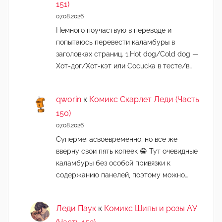
151)
07.08.2026
Немного поучаствую в переводе и
попытаюсь перевести каламбуры в
заголовках страниц. 1.Hot dog/Cold dog —
Хот-дог/Хот-кэт или Cocucka в тесте/в…
qworin
к
Комикс Скарлет Леди (Часть
150)
07.08.2026
Супермегасвоевременно, но всё же
вверну свои пять копеек 😁 Тут очевидные
каламбуры без особой привязки к
содержанию панелей, поэтому можно…
Леди Паук
к
Комикс Шипы и розы АУ