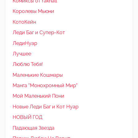
Комиксы от rakhall
Королевы Мьюни
КотоКейн
Леди Баг и Супер-Кот
ЛедиНуар
Лучшее
Люблю Тебя!
Маленькие Кошмары
Манга "Монохромный Мир"
Мой Маленький Пони
Новые Леди Баг и Кот Нуар
НОВЫЙ ГОД
Падающая Звезда