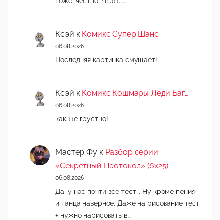
тоже, честно. Чтож...…
Ксэй
к
Комикс Супер Шанс
06.08.2026
Последняя картинка смущает!
Ксэй
к
Комикс Кошмары Леди Баг…
06.08.2026
как же грустно!
Мастер Фу
к
Разбор серии
«Секретный Протокол» (6х25)
06.08.2026
Да, у нас почти все тест... Ну кроме пения
и танца наверное. Даже на рисование тест
+ нужно нарисовать в…