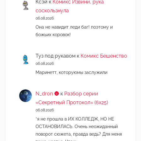
Ксэй
к
Комикс Извини, рука
соскользнула
06.08.2026
Она не навидит леди баг! поэтому и
божьих коровок!
Туз под рукавом
к
Комикс Бешенство
06.08.2026
Маринетт, которуюмы заслужили
N_dron 🌚
к
Разбор серии
«Секретный Протокол» (6х25)
06.08.2026
*я не прошла в ИХ КОЛЛЕДЖ, НО НЕ
ОСТАНОВИЛАСЬ. Очень неожиданный
поворот сюжета, правда ведь? Для меня