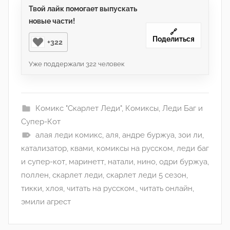
Твой лайк помогает выпускать
новые части!
🔗
Поделиться
+322
Уже поддержали
322
человек
Комикс "Скарлет Леди"
,
Комиксы
,
Леди Баг и
Супер-Кот
алая леди комикс
,
аля
,
андре буржуа
,
зои ли
,
катализатор
,
квами
,
комиксы на русском
,
леди баг
и супер-кот
,
маринетт
,
натали
,
нино
,
одри буржуа
,
поллен
,
скарлет леди
,
скарлет леди 5 сезон
,
тикки
,
хлоя
,
читать на русском.
,
читать онлайн
,
эмили агрест