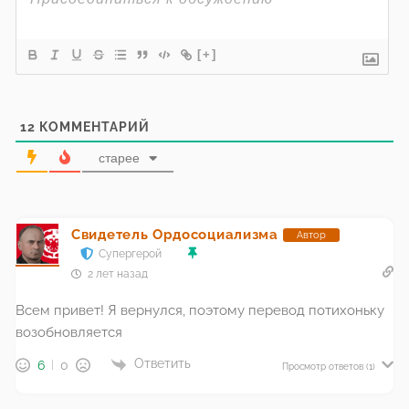
[+]
12
КОММЕНТАРИЙ
старее
Свидетель Ордосоциализма
Автор
Супергерой
2 лет назад
Всем привет! Я вернулся, поэтому перевод потихоньку
возобновляется
Ответить
6
0
Просмотр ответов
(1)