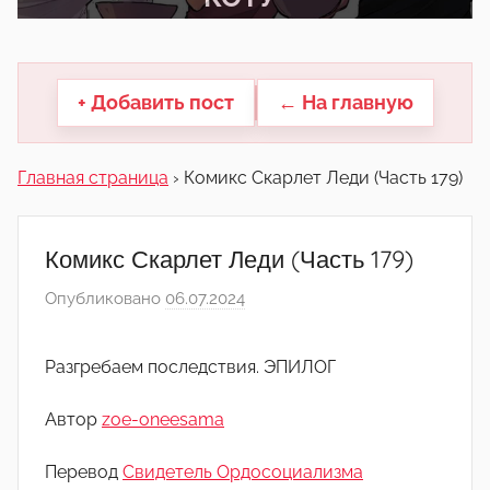
другие.
+ Добавить пост
← На главную
Главная страница
›
Комикс Скарлет Леди (Часть 179)
Комикс Скарлет Леди (Часть 179)
Опубликовано
06.07.2024
а
в
т
Разгребаем последствия. ЭПИЛОГ
о
р
Автор
zoe-oneesama
о
м
Перевод
Свидетель Ордосоциализма