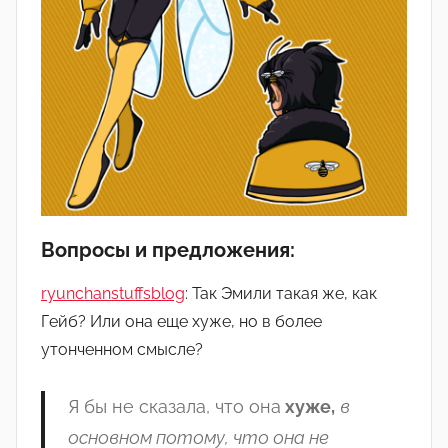
Вопросы и предложения:
ryunchanstuffsblog
: Так
Эмили
такая
же
,
как
Гейб
?
Или
она
еще
хуже
,
но
в
более
утонченном
смысле
?
Я
бы
не
сказал
а, что
он
а
хуж
е
,
в
основно
м
потом
у, что
он
а
н
е