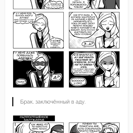
Брак
,
заключённый
в
аду
.