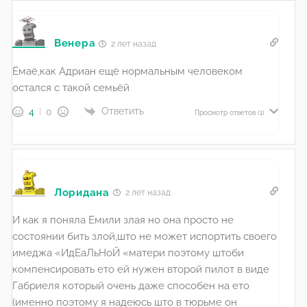
Венера
2 лет назад
Ёмаё,как Адриан ещё нормальным человеком
остался с такой семьёй
Ответить
4
0
Просмотр ответов
(1)
Лоридана
2 лет назад
И как я поняла Емили злая но она просто не
состоянии бить злой,што не может испортить своего
имеджа «ИдЕаЛьНоЙ «матери поэтому штоби
компенсировать ето ей нужен второй пилот в виде
Габриеля который очень даже способен на ето
(именно поэтому я надеюсь што в тюрьме он