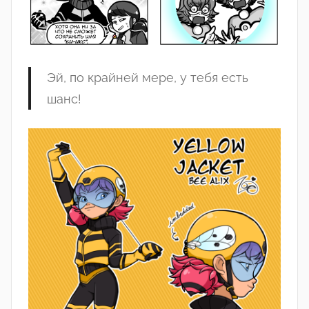
Эй
, по
крайней
мере
, у
тебя
есть
шанс
!