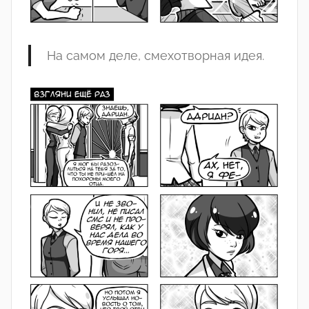
На
самом деле
,
смехотворная
и
дея
.