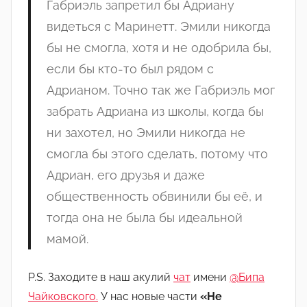
Габриэль
запретил
бы
Адриану
видеться
с
Маринетт
.
Эмили
никогда
бы не смогла
,
хотя
и
не
одобрила
бы,
если бы
кто
-то был рядом с
Адрианом.
Точно
так
же
Габриэль
мог
забрать
Адриана
из
школы
,
когда
бы
ни
захотел
,
но
Эмили
никогда
не
смогла бы этого сделать,
потому
что
Адриан
,
его
друзья
и
даже
общественность
обвинили
бы
её
,
и
тогда
она
не
была
бы
идеальной
мамой
.
P.S. Заходите в наш акулий
чат
имени
@Бипа
Чайковского.
У нас новые части
«Не