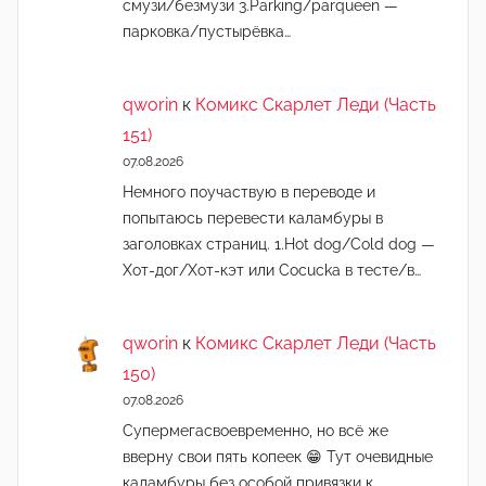
смузи/безмузи 3.Parking/parqueen —
парковка/пустырёвка…
qworin
к
Комикс Скарлет Леди (Часть
151)
07.08.2026
Немного поучаствую в переводе и
попытаюсь перевести каламбуры в
заголовках страниц. 1.Hot dog/Cold dog —
Хот-дог/Хот-кэт или Cocucka в тесте/в…
qworin
к
Комикс Скарлет Леди (Часть
150)
07.08.2026
Супермегасвоевременно, но всё же
вверну свои пять копеек 😁 Тут очевидные
каламбуры без особой привязки к