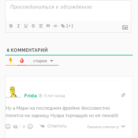
[+]
8
КОММЕНТАРИЙ
старее
Frida
6 лет назад
Ну а Мари на последнем фрейме бессовестно
пялится на задницу Нуара торчащую из её люка))))
Ответить
19
0
Просмотр ответов
(3)