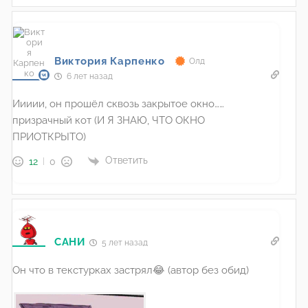
Виктория Карпенко
Олд
6 лет назад
Иииии, он прошёл сквозь закрытое окно……
призрачный кот (И Я ЗНАЮ, ЧТО ОКНО
ПРИОТКРЫТО)
Ответить
12
0
САНИ
5 лет назад
Он что в текстурках застрял😂 (автор без обид)