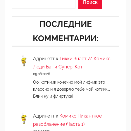
Поиск
ПОСЛЕДНИЕ
КОММЕНТАРИИ:
Адринетт
к
Тикки Знает // Комикс
Леди Баг и Супер-Кот
09.08.2026
Оо, котииик конечно мой лифчик это
классно и я доверяю тебе мой котикк...
Блин ну и флиртуха!
Адринетт
к
Комикс Пикантное
разоблачение (Часть 1)