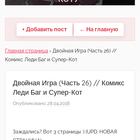
другие.
+ Добавить пост
← На главную
Главная страница
›
Двойная Игра (Часть 26) //
Комикс Леди Баг и Супер-Кот
Двойная Игра (Часть 26) // Комикс
Леди Баг и Супер-Кот
Опубликовано
28.04.2018
а
в
т
о
Заждались? Вот 3 страницы :) (UPD. НОВАЯ
р