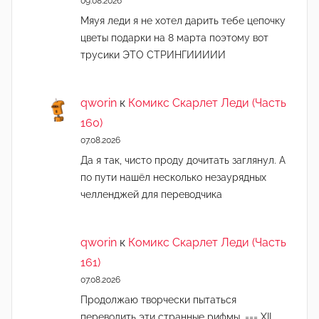
09.08.2026
Мяуя леди я не хотел дарить тебе цепочку
цветы подарки на 8 марта поэтому вот
трусики ЭТО СТРИНГИИИИИ
qworin
к
Комикс Скарлет Леди (Часть
160)
07.08.2026
Да я так, чисто проду дочитать заглянул. А
по пути нашёл несколько незаурядных
челленджей для переводчика
qworin
к
Комикс Скарлет Леди (Часть
161)
07.08.2026
Продолжаю творчески пытаться
переводить эти странные рифмы. === XII.