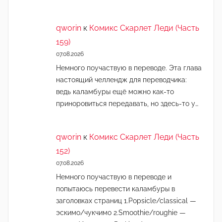
qworin
к
Комикс Скарлет Леди (Часть
159)
07.08.2026
Немного поучаствую в переводе. Эта глава
настоящий челлендж для переводчика:
ведь каламбуры ещё можно как-то
приноровиться передавать, но здесь-то у…
qworin
к
Комикс Скарлет Леди (Часть
152)
07.08.2026
Немного поучаствую в переводе и
попытаюсь перевести каламбуры в
заголовках страниц 1.Popsicle/classical —
эскимо/чукчимо 2.Smoothie/roughie —