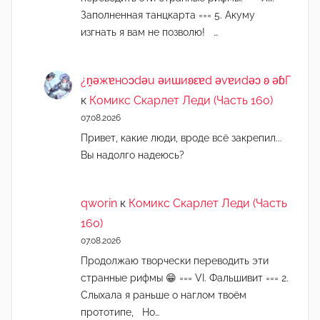
Заполненная танцкарта === 5. Акуму
изгнать я вам не позволю! …
¿n̯ǝжɐноɔdǝu ǝиɯиʚεɐd ǝvɐиdǝɔ ʚ ǝɓГ
к
Комикс Скарлет Леди (Часть 160)
07.08.2026
Привет, какие люди, вроде всё закрепил...
Вы надолго надеюсь?
qworin
к
Комикс Скарлет Леди (Часть
160)
07.08.2026
Продолжаю творчески переводить эти
странные рифмы 😁 === VI. Фальшивит === 2.
Слыхала я раньше о наглом твоём
прототипе, Но…