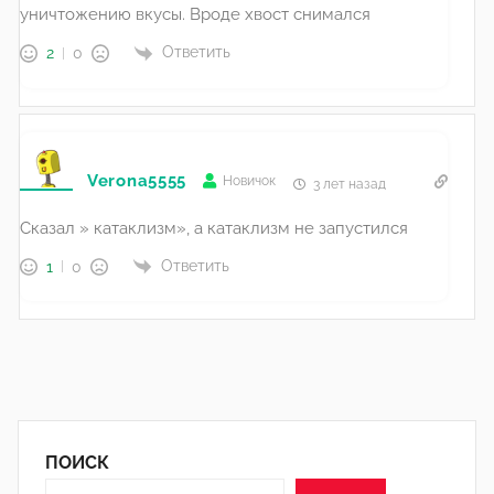
уничтожению вкусы. Вроде хвост снимался
Ответить
2
0
Verona5555
Новичок
3 лет назад
Сказал » катаклизм», а катаклизм не запустился
Ответить
1
0
ПОИСК