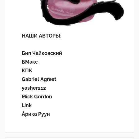
НАШИ АВТОРЫ:
Бип Чайковский
БМакс
КПК
Gabriel Agrest
yasher212
Mick Gordon
Link
Áрика Руун