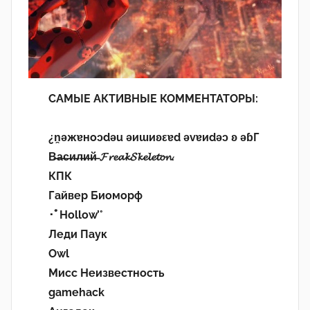
САМЫЕ АКТИВНЫЕ КОММЕНТАТОРЫ:
¿n̯ǝжɐноɔdǝu ǝиɯиʚεɐd ǝvɐиdǝɔ ʚ ǝɓГ
В̶а̶с̶и̶л̶и̶й̶ 𝓕𝓻𝓮𝓪𝓴𝓢𝓴𝓮𝓵𝓮𝓽𝓸𝓷.
КПК
Гайвер Биоморф
･ﾟHollow’°
Леди Паук
Owl
Мисс Неизвестность
gamehack