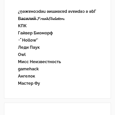
¿n̯ǝжɐноɔdǝu ǝиɯиʚεɐd ǝvɐиdǝɔ ʚ ǝɓГ
В̶а̶с̶и̶л̶и̶й̶ 𝓕𝓻𝓮𝓪𝓴𝓢𝓴𝓮𝓵𝓮𝓽𝓸𝓷.
КПК
Гайвер Биоморф
･ﾟHollow’°
Леди Паук
Owl
Мисс Неизвестность
gamehack
Ангелок
Мастер Фу