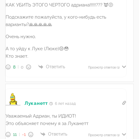
КАК УБИТЬ ЭТОГО ЧЕРТОГО адриана!!!!!??? 👿😒
Подскажите пожалуйста, у кого-нибудь есть
варианты?🙏🙏🙏🙏🙏
Очень нужно.
А то уйду к Луке (Люке)😒😳
Кто знает.
Ответить
8
0
Просмотр ответов
(1)
Луканетт
6 лет назад
Уважаемый Адриан, ты ИДИОТ!
Это объясняет почему я за Луканетт
Ответить
11
-1
Просмотр ответов
(1)