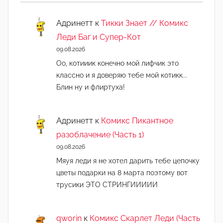
Адринетт
к
Тикки Знает // Комикс
Леди Баг и Супер-Кот
09.08.2026
Оо, котииик конечно мой лифчик это
классно и я доверяю тебе мой котикк...
Блин ну и флиртуха!
Адринетт
к
Комикс Пикантное
разоблачение (Часть 1)
09.08.2026
Мяуя леди я не хотел дарить тебе цепочку
цветы подарки на 8 марта поэтому вот
трусики ЭТО СТРИНГИИИИИ
qworin
к
Комикс Скарлет Леди (Часть