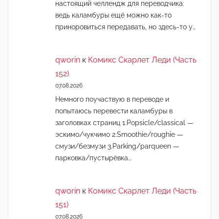
настоящий челлендж для переводчика:
ведь каламбуры ещё можно как-то
приноровиться передавать, но здесь-то у…
qworin
к
Комикс Скарлет Леди (Часть
152)
07.08.2026
Немного поучаствую в переводе и
попытаюсь перевести каламбуры в
заголовках страниц 1.Popsicle/classical —
эскимо/чукчимо 2.Smoothie/roughie —
смузи/безмузи 3.Parking/parqueen —
парковка/пустырёвка…
qworin
к
Комикс Скарлет Леди (Часть
151)
07.08.2026