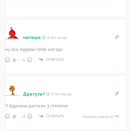
наташа
6 лет назад
ну все Адриан тебе капзда
Ответить
32
-1
Дратути?
6 лет назад
У Адриана даутизм 3 степени
Ответить
32
-2
Просмотр ответов
(3)