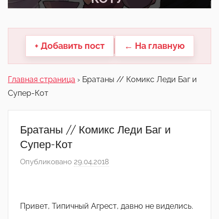
другие.
+ Добавить пост
← На главную
Главная страница
›
Братаны // Комикс Леди Баг и
Супер-Кот
Братаны // Комикс Леди Баг и
Супер-Кот
Опубликовано
29.04.2018
а
в
т
о
Привет, Типичный Агрест, давно не виделись.
р