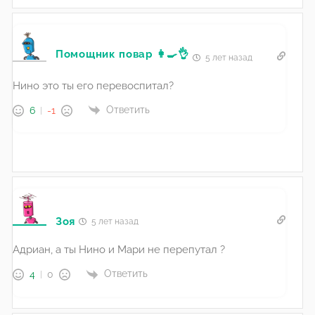
Помощник повар 👩‍🍳👌
5 лет назад
Нино это ты его перевоспитал?
Ответить
6
-1
Зоя
5 лет назад
Адриан, а ты Нино и Мари не перепутал ?
Ответить
4
0