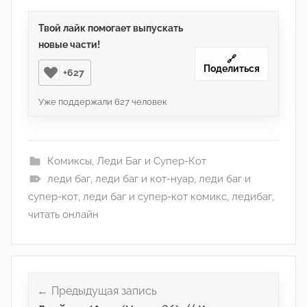
Твой лайк помогает выпускать
новые части!
🔗
Поделиться
+627
Уже поддержали
627
человек
Комиксы
,
Леди Баг и Супер-Кот
леди баг
,
леди баг и кот-нуар
,
леди баг и
супер-кот
,
леди баг и супер-кот комикс
,
ледибаг
,
читать онлайн
Навигация
по
Предыдущая запись