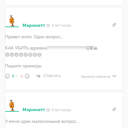
Маринетт
6 лет назад
Привет всем. Один вопрос….
КАК УБИТЬ адриана???????????????????🤔👿🙏
😞😞😞😞😔😔😒😒
Пишите примеры
Ответить
6
-1
Просмотр ответов
(5)
Маринетт
6 лет назад
У меня один малюсенький вопрос …