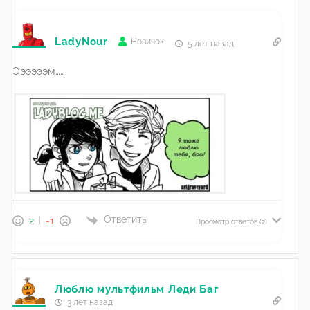
LadyNour
Новичок
5 лет назад
Ээээээм…….
Ответить
2
-1
Просмотр ответов
(2)
Люблю мультфильм Леди Баг
3 лет назад