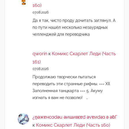
160)
07.08.2026
Да я так, чисто проду дочитать заглянул. А
по пути нашёл несколько незаурядных
челленджей для переводчика
qworin
к
Комикс Скарлет Леди (Часть
161)
07.08.2026
Продолжаю творчески пытаться
переводить эти странные рифмы. === XII.
Заполненная танцкарта === 5. Акуму
изгнать я вам не позволю! …
¿n̯ǝжɐноɔdǝu ǝиɯиʚεɐd ǝvɐиdǝɔ ʚ ǝɓГ
к
Комикс Скарлет Леди (Часть 160)