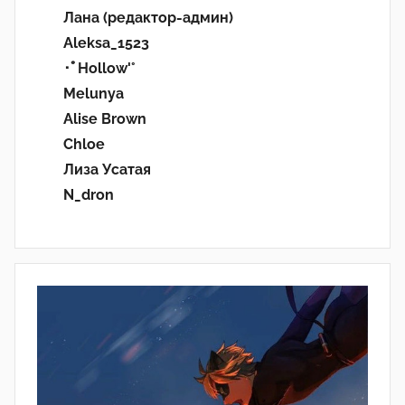
Лана (редактор-админ)
Aleksa_1523
･ﾟHollow'°
Melunya
Alise Brown
Chloe
Лиза Усатая
N_dron