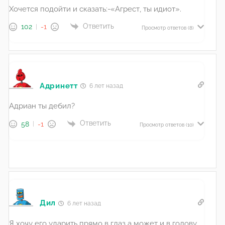
Хочется подойти и сказать:-«Агрест, ты идиот».
Ответить
102
-1
Просмотр ответов
(8)
Адринетт
6 лет назад
Адриан ты дебил?
Ответить
58
-1
Просмотр ответов
(10)
Дил
6 лет назад
Я хочу его ударить прямо в глаз а может и в голову