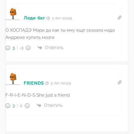
Леди баг
5 лет назад
О ХОСПАДЭ Мари да как ты ему ещё сказала надо
Андрюхе купить мозги
Ответить
3
-1
FRIENDS
5 лет назад
F-R-I-E-N-D-S She just a friend
Ответить
3
0