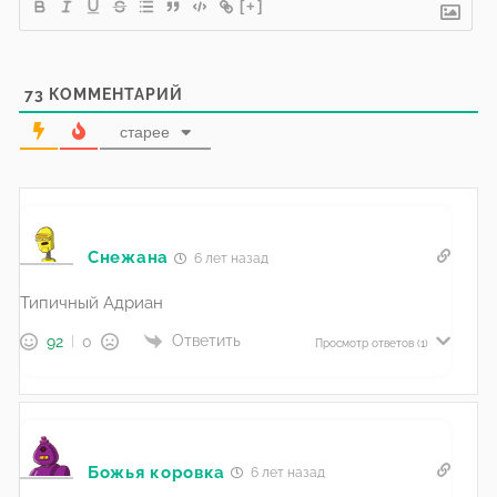
[+]
73
КОММЕНТАРИЙ
старее
Снежана
6 лет назад
Типичный Адриан
Ответить
92
0
Просмотр ответов
(1)
Божья коровка
6 лет назад