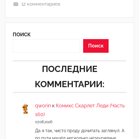
12 комментариев
е
т
е
л
ПОИСК
ь
О
Поиск
р
д
ПОСЛЕДНИЕ
о
с
КОММЕНТАРИИ:
о
ц
и
qworin
к
Комикс Скарлет Леди (Часть
а
160)
л
07.08.2026
и
Да я так, чисто проду дочитать заглянул. А
з
по пути нашёл несколько незаурядных