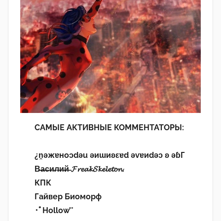
САМЫЕ АКТИВНЫЕ КОММЕНТАТОРЫ:
¿n̯ǝжɐноɔdǝu ǝиɯиʚεɐd ǝvɐиdǝɔ ʚ ǝɓГ
В̶а̶с̶и̶л̶и̶й̶ 𝓕𝓻𝓮𝓪𝓴𝓢𝓴𝓮𝓵𝓮𝓽𝓸𝓷.
КПК
Гайвер Биоморф
･ﾟHollow’°