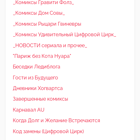
_Комиксы Гравити Фолз_
_Комиксы Дом Совы_
_Комиксы Рыцари Гвиневры
_Комиксы Удивительный Цифровой Цирк_
_НОВОСТИ сериала и прочее_
"Париж без Кота Нуара"
Беседки Ледиблога
Гости из Будущего
Дневники Хогвартса
Завершенные комиксы
Карнавал AU
Когда Долг и Желание Встречаются
Код замены (Цифровой Цирк)