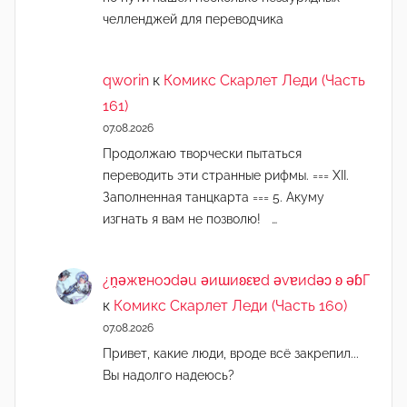
м
челленджей для переводчика
а
qworin
к
Комикс Скарлет Леди (Часть
161)
07.08.2026
Продолжаю творчески пытаться
переводить эти странные рифмы. === XII.
Заполненная танцкарта === 5. Акуму
изгнать я вам не позволю! …
¿n̯ǝжɐноɔdǝu ǝиɯиʚεɐd ǝvɐиdǝɔ ʚ ǝɓГ
к
Комикс Скарлет Леди (Часть 160)
07.08.2026
Привет, какие люди, вроде всё закрепил...
Вы надолго надеюсь?