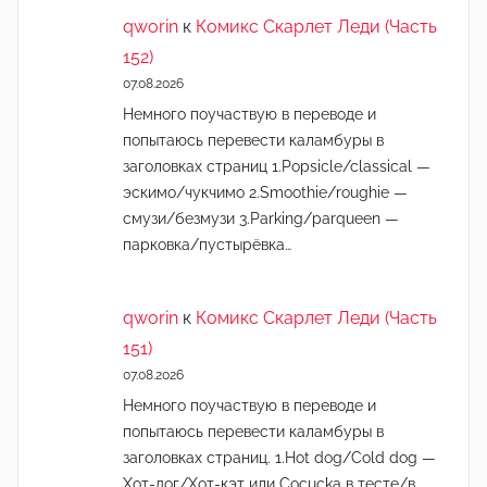
qworin
к
Комикс Скарлет Леди (Часть
152)
07.08.2026
Немного поучаствую в переводе и
попытаюсь перевести каламбуры в
заголовках страниц 1.Popsicle/classical —
эскимо/чукчимо 2.Smoothie/roughie —
смузи/безмузи 3.Parking/parqueen —
парковка/пустырёвка…
qworin
к
Комикс Скарлет Леди (Часть
151)
07.08.2026
Немного поучаствую в переводе и
попытаюсь перевести каламбуры в
заголовках страниц. 1.Hot dog/Cold dog —
Хот-дог/Хот-кэт или Cocucka в тесте/в…