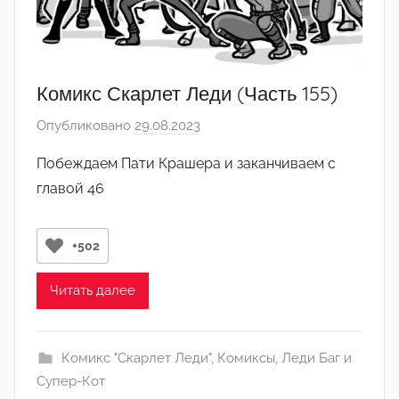
Комикс Скарлет Леди (Часть 155)
Опубликовано
29.08.2023
а
в
Побеждаем Пати Крашера и заканчиваем с
т
главой 46
о
р
о
+502
м
С
Читать далее
в
и
д
Комикс "Скарлет Леди"
,
Комиксы
,
Леди Баг и
е
Супер-Кот