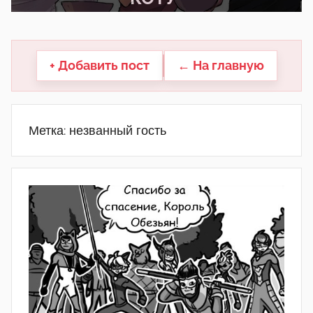
другие.
+ Добавить пост
← На главную
Метка:
незванный гость