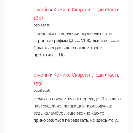
qworin
к
Комикс Скарлет Леди (Часть
160)
07.08.2026
Продолжаю творчески переводить эти
странные рифмы 😁 === VI. Фальшивит === 2.
Слыхала я раньше о наглом твоём
прототипе, Но…
qworin
к
Комикс Скарлет Леди (Часть
159)
07.08.2026
Немного поучаствую в переводе. Эта глава
настоящий челлендж для переводчика:
ведь каламбуры ещё можно как-то
приноровиться передавать, но здесь-то у…