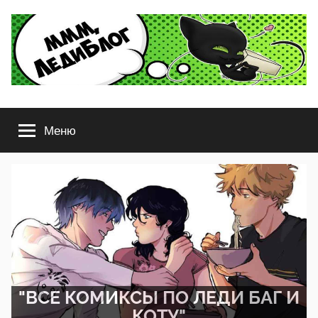
Перейти
к
содержимому
ЛедиБлог
Комиксы
Леди
Меню
Баг
и
Супер-
Кот,
Стар
против
сил
Зла,
Гравити
Фолз
"ВСЕ КОМИКСЫ ПО ЛЕДИ БАГ И
и
КОТУ"