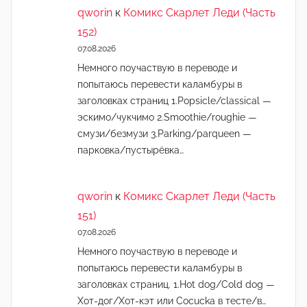
qworin
к
Комикс Скарлет Леди (Часть
152)
07.08.2026
Немного поучаствую в переводе и
попытаюсь перевести каламбуры в
заголовках страниц 1.Popsicle/classical —
эскимо/чукчимо 2.Smoothie/roughie —
смузи/безмузи 3.Parking/parqueen —
парковка/пустырёвка…
qworin
к
Комикс Скарлет Леди (Часть
151)
07.08.2026
Немного поучаствую в переводе и
попытаюсь перевести каламбуры в
заголовках страниц. 1.Hot dog/Cold dog —
Хот-дог/Хот-кэт или Cocucka в тесте/в…