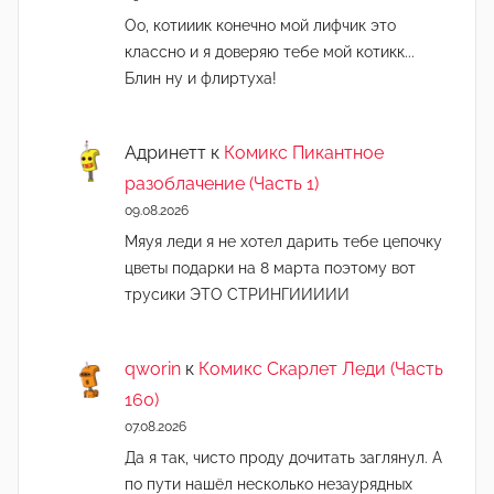
Оо, котииик конечно мой лифчик это
классно и я доверяю тебе мой котикк...
Блин ну и флиртуха!
Адринетт
к
Комикс Пикантное
разоблачение (Часть 1)
09.08.2026
Мяуя леди я не хотел дарить тебе цепочку
цветы подарки на 8 марта поэтому вот
трусики ЭТО СТРИНГИИИИИ
qworin
к
Комикс Скарлет Леди (Часть
160)
07.08.2026
Да я так, чисто проду дочитать заглянул. А
по пути нашёл несколько незаурядных