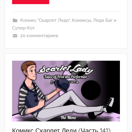
q
w
Комикс "Скарлет Леди"
,
Комиксы
,
Леди Баг и
o
Супер-Кот
r
20 комментариев
i
n
Комикс Скарлет Леди (Часть 141)