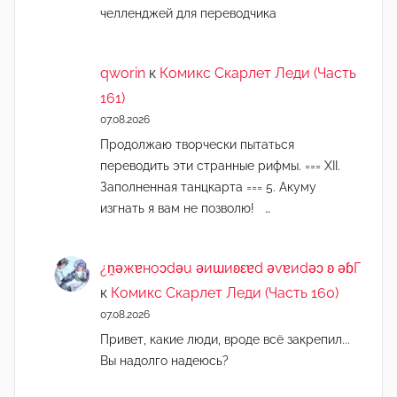
челленджей для переводчика
qworin
к
Комикс Скарлет Леди (Часть
161)
07.08.2026
Продолжаю творчески пытаться
переводить эти странные рифмы. === XII.
Заполненная танцкарта === 5. Акуму
изгнать я вам не позволю! …
¿n̯ǝжɐноɔdǝu ǝиɯиʚεɐd ǝvɐиdǝɔ ʚ ǝɓГ
к
Комикс Скарлет Леди (Часть 160)
07.08.2026
Привет, какие люди, вроде всё закрепил...
Вы надолго надеюсь?