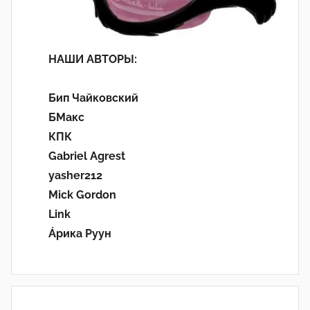
НАШИ АВТОРЫ:
Бип Чайковский
БМакс
КПК
Gabriel Agrest
yasher212
Mick Gordon
Link
Áрика Руун