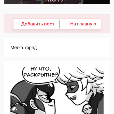
другие.
+ Добавить пост
← На главную
Метка:
фред