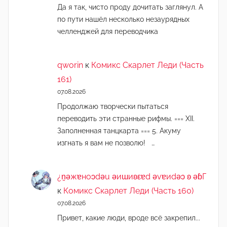
Да я так, чисто проду дочитать заглянул. А
по пути нашёл несколько незаурядных
челленджей для переводчика
qworin
к
Комикс Скарлет Леди (Часть
161)
07.08.2026
Продолжаю творчески пытаться
переводить эти странные рифмы. === XII.
Заполненная танцкарта === 5. Акуму
изгнать я вам не позволю! …
¿n̯ǝжɐноɔdǝu ǝиɯиʚεɐd ǝvɐиdǝɔ ʚ ǝɓГ
к
Комикс Скарлет Леди (Часть 160)
07.08.2026
Привет, какие люди, вроде всё закрепил...