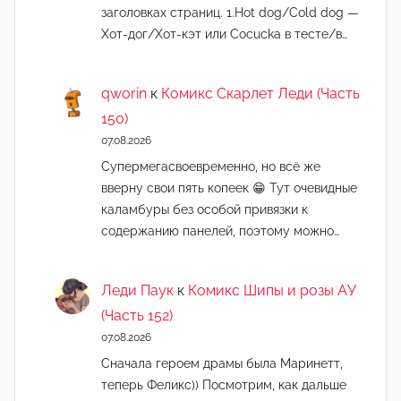
заголовках страниц. 1.Hot dog/Cold dog —
Хот-дог/Хот-кэт или Cocucka в тесте/в…
qworin
к
Комикс Скарлет Леди (Часть
150)
07.08.2026
Супермегасвоевременно, но всё же
вверну свои пять копеек 😁 Тут очевидные
каламбуры без особой привязки к
содержанию панелей, поэтому можно…
Леди Паук
к
Комикс Шипы и розы АУ
(Часть 152)
07.08.2026
Сначала героем драмы была Маринетт,
теперь Феликс)) Посмотрим, как дальше