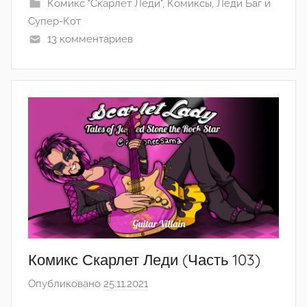
Комикс "Скарлет Леди"
,
Комиксы
,
Леди Баг и
o
Супер-Кот
r
13 комментариев
i
n
Комикс Скарлет Леди (Часть 103)
Опубликовано
25.11.2021
а
в