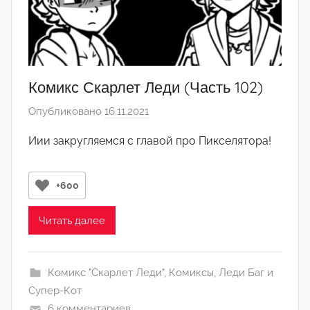
Комикс Скарлет Леди (Часть 102)
Опубликовано
16.11.2021
а
в
Иии закругляемся с главой про Пикселятора!
т
о
р
+600
о
м
Читать далее
q
w
Комикс "Скарлет Леди"
,
Комиксы
,
Леди Баг и
o
Супер-Кот
r
6 комментариев
i