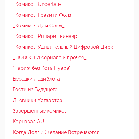
_Комиксы Undertale_
_Комиксы Гравити Фолз_
_Комиксы Дом Совы_
_Комиксы Рыцари Гвиневры
_Комиксы Удивительный Цифровой Цирк_
_НОВОСТИ сериала и прочее_
"Париж без Кота Нуара"
Беседки Ледиблога
Гости из Будущего
Дневники Хогвартса
Завершенные комиксы
Карнавал AU
Когда Долг и Желание Встречаются