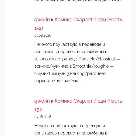
qworin
к
Комикс Скарлет Леди (Часть
152)
07.08.2026
Немного поучаствую в переводе и
попытаюсь перевести каламбуры в
заголовках страниц 1.Popsicle/classical —
эскимо/чукчимо 2.Smoothie/roughie —
смузи/безмузи 3.Parking/parqueen —
парковка/пустырёвка…
qworin
к
Комикс Скарлет Леди (Часть
151)
07.08.2026
Немного поучаствую в переводе и
попытаюсь перевести каламбуры в