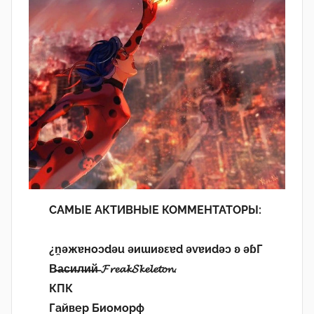
САМЫЕ АКТИВНЫЕ КОММЕНТАТОРЫ:
¿n̯ǝжɐноɔdǝu ǝиɯиʚεɐd ǝvɐиdǝɔ ʚ ǝɓГ
В̶а̶с̶и̶л̶и̶й̶ 𝓕𝓻𝓮𝓪𝓴𝓢𝓴𝓮𝓵𝓮𝓽𝓸𝓷.
КПК
Гайвер Биоморф