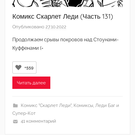
Комикс Скарлет Леди (Часть 131)
Опубликовано
27.10.2022
а
в
Продолжаем срывы покровов над Стоунами-
т
Куффенами (=
о
р
о
+559
м
q
Читать далее
w
o
r
Комикс "Скарлет Леди"
,
Комиксы
,
Леди Баг и
i
Супер-Кот
n
41 комментарий