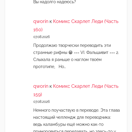
Вы надолго надеюсь?
qworin
к
Комикс Скарлет Леди (Часть
160)
07.08.2026
Продолжаю творчески переводить эти
странные рифмы 😁 === VI. Фальшивит === 2.
Слыхала я раньше о наглом твоём
прототипе, Но…
qworin
к
Комикс Скарлет Леди (Часть
159)
07.08.2026
Немного поучаствую в переводе. Эта глава
настоящий челлендж для переводчика:
ведь каламбуры ещё можно как-то
приноровиться передавать, но здесь-то у…