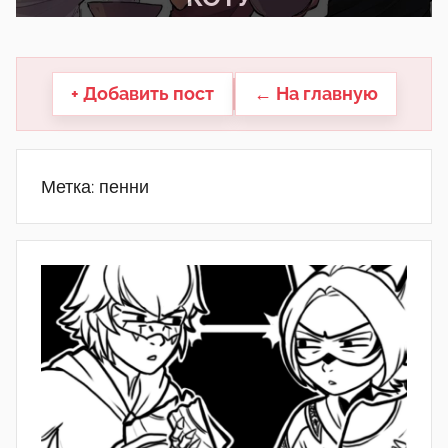
другие.
+ Добавить пост
← На главную
Метка:
пенни