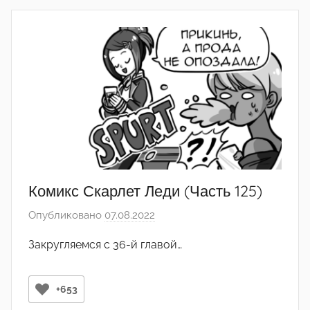
Комикс Скарлет Леди (Часть 125)
Опубликовано
07.08.2022
а
в
Закругляемся с 36-й главой…
т
о
р
+653
о