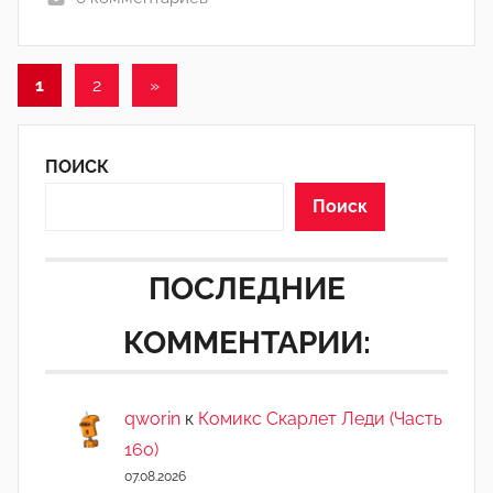
n
Пагинация
Следующие
1
2
»
записи
записей
ПОИСК
Поиск
ПОСЛЕДНИЕ
КОММЕНТАРИИ:
qworin
к
Комикс Скарлет Леди (Часть
160)
07.08.2026