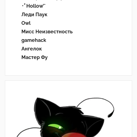
･ﾟHollow’°
Леди Паук
Owl
Мисс Неизвестность
gamehack
Ангелок
Мастер Фу