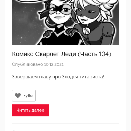
Комикс Скарлет Леди (Часть 104)
Опубликовано
10.12.2021
а
в
Завершаем главу про Злодея-гитариста!
т
о
р
+780
о
м
Читать далее
q
w