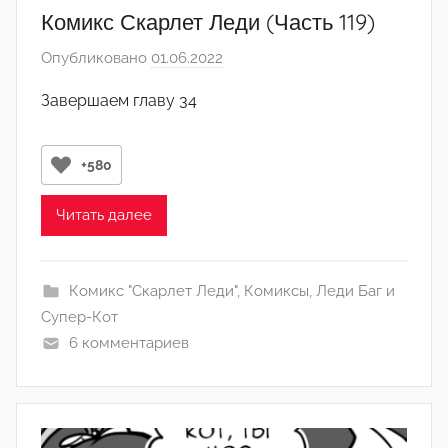
Комикс Скарлет Леди (Часть 119)
Опубликовано
01.06.2022
а
в
Завершаем главу 34
т
о
р
+580
о
м
Читать далее
q
w
Комикс "Скарлет Леди"
,
Комиксы
,
Леди Баг и
o
Супер-Кот
r
6 комментариев
i
n