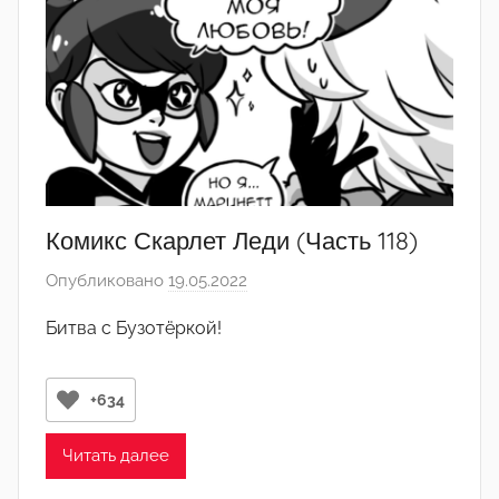
Комикс Скарлет Леди (Часть 118)
Опубликовано
19.05.2022
а
в
Битва с Бузотёркой!
т
о
р
+634
о
м
Читать далее
q