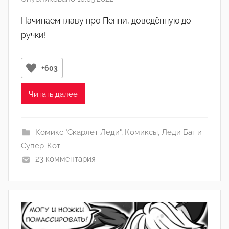
в
Начинаем главу про Пенни, доведённую до
т
ручки!
о
р
о
+603
м
q
Читать далее
w
o
r
Комикс "Скарлет Леди"
,
Комиксы
,
Леди Баг и
i
Супер-Кот
n
23 комментария