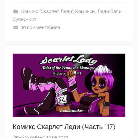
w
Комикс "Скарлет Леди"
,
Комиксы
,
Леди Баг и
o
Супер-Кот
r
10 комментариев
i
n
Комикс Скарлет Леди (Часть 117)
Опубликовано
10.05.2022
а